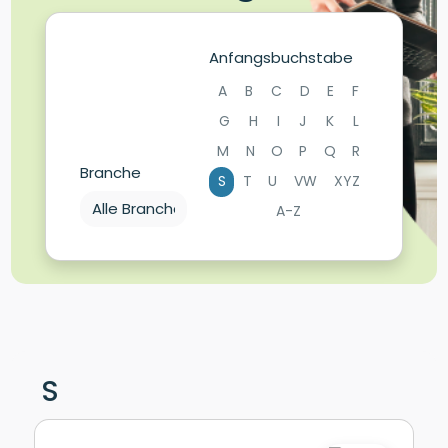
Anfangsbuchstabe
A
B
C
D
E
F
G
H
I
J
K
L
M
N
O
P
Q
R
Branche
S
T
U
VW
XYZ
A-Z
S