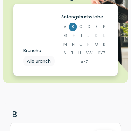
Anfangsbuchstabe
A
B
C
D
E
F
G
H
I
J
K
L
M
N
O
P
Q
R
Branche
S
T
U
VW
XYZ
A-Z
B