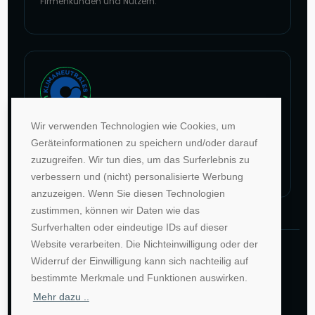
Firmenkunden und Nutzern.
Zur Website von faire Jobbörsen
Wir verwenden Technologien wie Cookies, um
Im Rahmen unseres Engagements in der Allianz für
Geräteinformationen zu speichern und/oder darauf
Klima und Entwicklung gleichen wir unsere CO2-
zuzugreifen. Wir tun dies, um das Surferlebnis zu
Emissionen durch weltweite Projekte aus.
verbessern und (nicht) personalisierte Werbung
Zur Website von Climate Extender: Klimaneutrales Unternehmen
anzuzeigen. Wenn Sie diesen Technologien
zustimmen, können wir Daten wie das
Surfverhalten oder eindeutige IDs auf dieser
Website verarbeiten. Die Nichteinwilligung oder der
©1996-2026 Deutsche Hochschulwerbung und -
Widerruf der Einwilligung kann sich nachteilig auf
vertriebs GmbH. Alle Rechte vorbehalten.
bestimmte Merkmale und Funktionen auswirken.
Mehr dazu ..
AGB
Impressum
Datenschutz